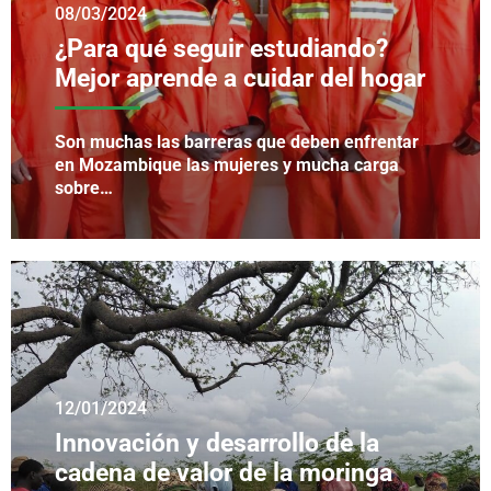
08/03/2024
¿Para qué seguir estudiando?
Mejor aprende a cuidar del hogar
Son muchas las barreras que deben enfrentar
en Mozambique las mujeres y mucha carga
sobre…
12/01/2024
Innovación y desarrollo de la
cadena de valor de la moringa