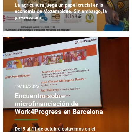
La agricultura juega un papel crucial en la
economía de Mozambique. Sin embargo, la
preservación…
19/10/2023
Encuentro sobre
microfinanciación de
Work4Progress en Barcelona
Del 9 al 11 de octubre estuvimos en el