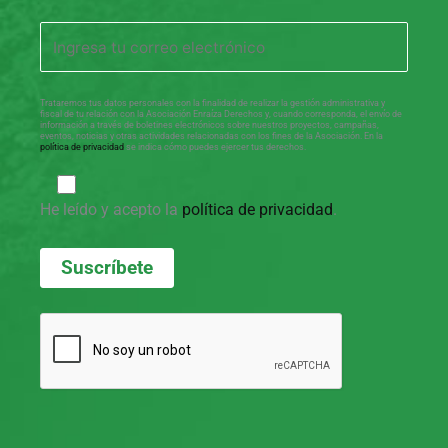
Trataremos tus datos personales con la finalidad de realizar la gestión administrativa y
fiscal de tu relación con la Asociación Enraíza Derechos y, cuando corresponda, el envío de
información a través de boletines electrónicos sobre nuestros proyectos, campañas,
eventos, noticias y otras actividades relacionadas con los fines de la Asociación. En la
política de privacidad
se indica cómo puedes ejercer tus derechos.
He leído y acepto la
política de privacidad
.