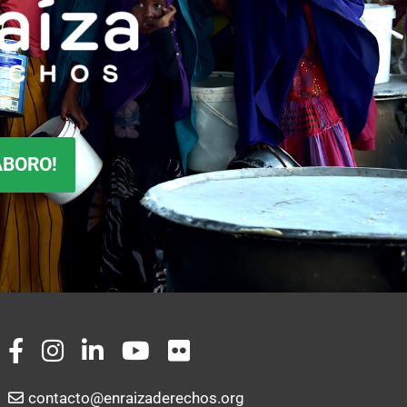
ABORO!
contacto@enraizaderechos.org