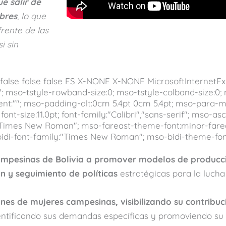
e salir de
bres
, lo que
rente de las
i sin
false false false ES X-NONE X-NONE MicrosoftInternetE
 mso-tstyle-rowband-size:0; mso-tstyle-colband-size:0;
arent:""; mso-padding-alt:0cm 5.4pt 0cm 5.4pt; mso-para
-size:11.0pt; font-family:"Calibri","sans-serif"; mso-asci
y:"Times New Roman"; mso-fareast-theme-font:minor-fare
-bidi-font-family:"Times New Roman"; mso-bidi-theme-font
ampesinas de Bolivia a promover modelos de producci
n y seguimiento de políticas
estratégicas para la lucha
es de mujeres campesinas, visibilizando su contribuc
ntificando sus demandas específicas y promoviendo su 