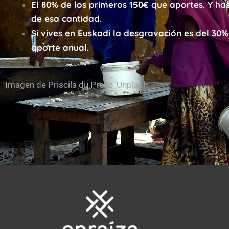
El 80% de los primeros 150€ que aportes. Y has
de esa cantidad.
Si vives en Euskadi la desgravación es del 30%
aporte anual.
Imagen de Priscila du Preez_Unplash