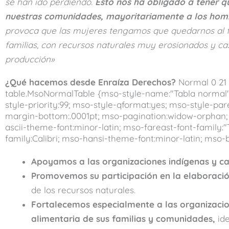
se han ido perdiendo.
Esto nos ha obligado a tener qu
nuestras comunidades, mayoritariamente a los hom
provoca que las mujeres tengamos que quedarnos al f
familias, con recursos naturales muy erosionados y cas
producción»
¿Qué hacemos desde Enraíza Derechos?
Normal 0 21 
table.MsoNormalTable {mso-style-name:"Tabla normal";
style-priority:99; mso-style-qformat:yes; mso-style-p
margin-bottom:.0001pt; mso-pagination:widow-orphan; font
ascii-theme-font:minor-latin; mso-fareast-font-famil
family:Calibri; mso-hansi-theme-font:minor-latin; mso
Apoyamos a las organizaciones indígenas y c
Promovemos su participación en la elaboració
de los recursos naturales.
Fortalecemos especialmente a las organizacion
alimentaria de sus familias y comunidades,
ide