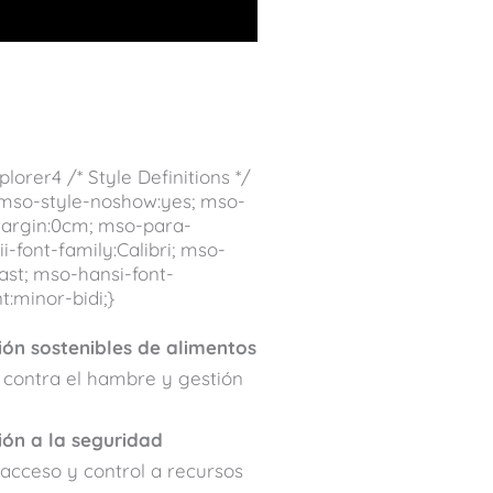
xplorer4
/* Style Definitions */
 mso-style-noshow:yes; mso-
-margin:0cm; mso-para-
i-font-family:Calibri; mso-
ast; mso-hansi-font-
:minor-bidi;}
ón sostenibles de alimentos
 contra el hambre y gestión
ión a la seguridad
acceso y control a recursos