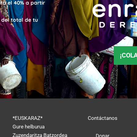
ta el 40% a partir
 del total de tu
¡COL
*EUSKARAZ*
Contáctanos
Gure helburua
Zuzendaritza Batzordea
Donar