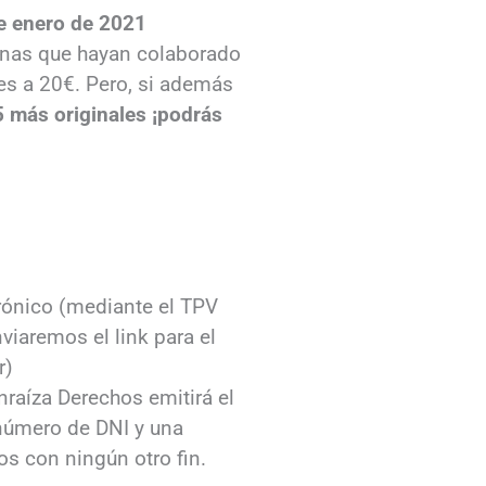
e enero de 2021
sonas que hayan colaborado
es a 20€. Pero, si además
5 más originales ¡podrás
rónico (mediante el TPV
nviaremos el link para el
r)
raíza Derechos emitirá el
 número de DNI y una
dos con ningún otro fin.