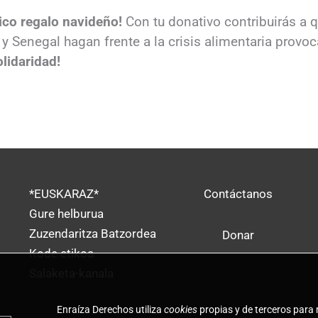
ico regalo navideño!
Con tu donativo contribuirás a q
y Senegal hagan frente a la crisis alimentaria provo
olidaridad!
*EUSKARAZ*
Contáctanos
Gure helburua
Zuzendaritza Batzordea
Donar
Kode etikoa
Salaketa-kanala
Enraíza Derechos utiliza
cookies
propias y de terceros para 