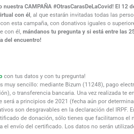
o nuestra CAMPAÑA #OtrasCarasDeLaCovid! El 12 d
rtual con él
, al que estarán invitadas todas las per
0 con esta campaña, con donativos iguales o superior
e con él,
mándanos tu pregunta y si está entre las 2
a del encuentro!
io
con tus datos y con tu pregunta!
s muy sencillo: mediante Bizum (11248), pago elect
ción), o transferencia bancaria. Una vez realizada te e
ue será a principios de 2021 (fecha aún por determina
ivos son desgravables en la declaración del IRPF. En
tificado de donación, sólo tienes que facilitarnos el
a el envío del certificado. Los datos no serán utiliza