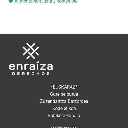
Alimentación justa y sostenible
*EUSKARAZ*
Gure helburua
Zuzendaritza Batzordea
Kode etikoa
Salaketa-kanala