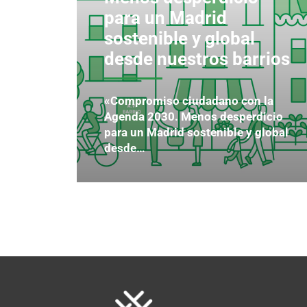
para un Madrid
sostenible y global
desde nuestros barrios
«Compromiso ciudadano con la
Agenda 2030. Menos desperdicio
para un Madrid sostenible y global
desde…