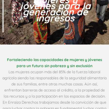
jóvenes para la
generación de
ingresos
Fortaleciendo las capacidades de mujeres y jóvenes
para un futuro sin pobreza y sin exclusión
Las mujeres ocupan más del 85% de la fuerza laboral
agrícola siendo las responsables de la seguridad alimentaria
de sus familias, entre otras muchas cosas. Aún así,
enfrentan barreras de acceso al crédito, a la propiedad de
los recursos y a la participación en los espacios de decisión.
En Enraiza Derechos trabajamos desde la convicción de que
para luchar contra la pobreza es fundamental luchar contra