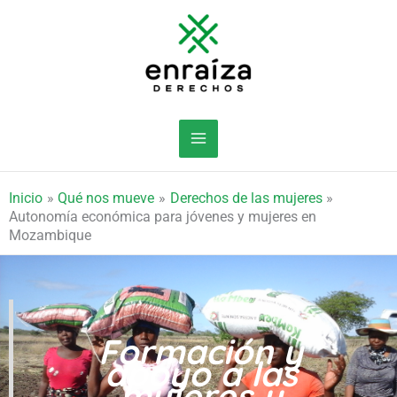
Ir
al
contenido
Inicio
Qué nos mueve
Derechos de las mujeres
Autonomía económica para jóvenes y mujeres en
Mozambique
Formación y
apoyo a las
mujeres y