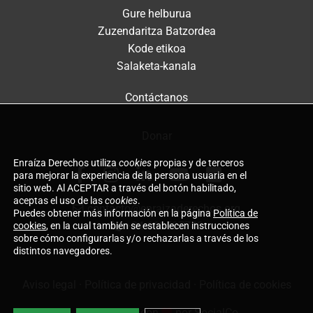
Gure helburua
Zuzendaritza Batzordea
Kode etikoa
Salaketa-kanala
Contáctanos
Donar
Enraíza Derechos utiliza
cookies
propias y de terceros
para mejorar la experiencia de la persona usuaria en el
sitio web. Al ACEPTAR a través del botón habilitado,
aceptas el uso de las
cookies
.
contacto@enraizaderechos.org
Puedes obtener más información en la página
Política de
+34 660597743
cookies
, en la cual también se establecen instrucciones
sobre cómo configurarlas y/o rechazarlas a través de los
distintos navegadores.
Aviso legal
·
Política de privacidad
·
Política de cookies
Desarrollado con
por
SocialCo