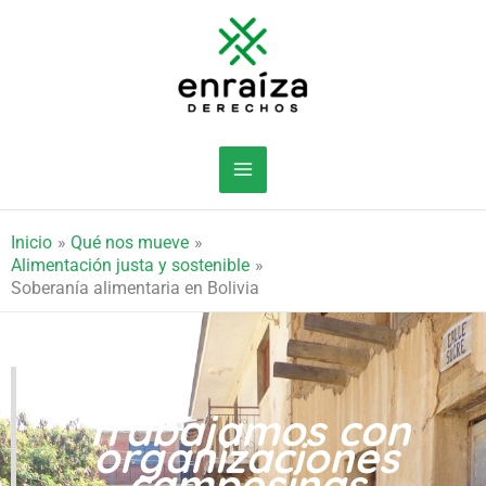
Ir
al
contenido
Inicio
Qué nos mueve
Alimentación justa y sostenible
Soberanía alimentaria en Bolivia
Trabajamos con
organizaciones
campesinas