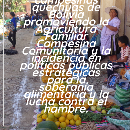
quechuas de
Bolivia
promoviendo la
Agricultura
Familiar
Campesina
Comunitaria y la
incidencia en
políticas públicas
estratégicas
para la
soberanía
alimentaria y la
lucha contra el
hambre.