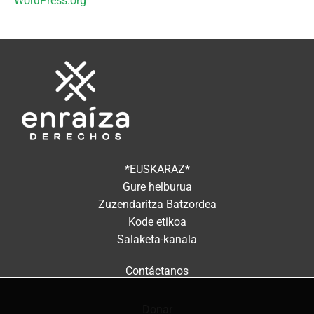
WordPress.org
*EUSKARAZ*
Gure helburua
Zuzendaritza Batzordea
Kode etikoa
Salaketa-kanala
Contáctanos
Donar