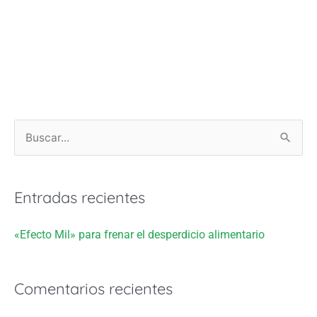
B
u
s
Entradas recientes
c
a
«Efecto Mil» para frenar el desperdicio alimentario
r
p
Comentarios recientes
o
r