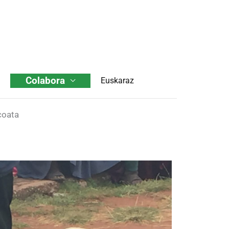
Colabora
Euskaraz
coata