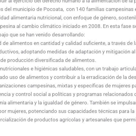
ir al ejercicio del derecho humano a la alimentación de la 
 del municipio de Pocoata, con 140 familias campesinas e
ad alimentaria nutricional, con enfoque de género, sostenib
mpesina al cambio climático iniciado en 2008. En esta fase s
abajo que se han venido desarrollando:
 de alimentos en cantidad y calidad suficiente, a través de l
ductivos, adoptando medidas de adaptación y mitigación al
e producción diversificada de alimentos.
utricionales e higiénicas saludables, con un trabajo articul
ado uso de alimentos y contribuir a la erradicación de la desn
anizaciones campesinas, mixtas y específicas de mujeres pa
encia y control social a políticas y programas relacionados 
anía alimentaria y la igualdad de género. También se impul
por mujeres, potenciando sus capacidades técnicas para la
cialización de productos agrícolas y artesanales que perm