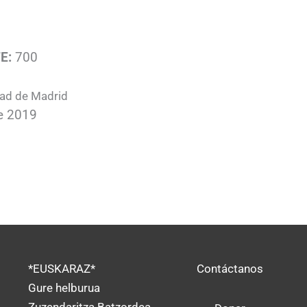
E:
700
ad de Madrid
e 2019
*EUSKARAZ*
Contáctanos
Gure helburua
Zuzendaritza Batzordea