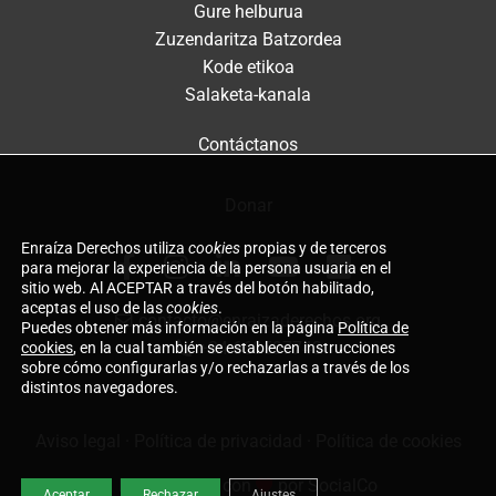
Gure helburua
Zuzendaritza Batzordea
Kode etikoa
Salaketa-kanala
Contáctanos
Donar
Enraíza Derechos utiliza
cookies
propias y de terceros
para mejorar la experiencia de la persona usuaria en el
sitio web. Al ACEPTAR a través del botón habilitado,
aceptas el uso de las
cookies
.
contacto@enraizaderechos.org
Puedes obtener más información en la página
Política de
cookies
, en la cual también se establecen instrucciones
+34 660597743
sobre cómo configurarlas y/o rechazarlas a través de los
distintos navegadores.
Aviso legal
·
Política de privacidad
·
Política de cookies
Desarrollado con
por
SocialCo
Aceptar
Rechazar
Ajustes