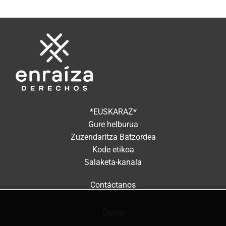
*EUSKARAZ*
Gure helburua
Zuzendaritza Batzordea
Kode etikoa
Salaketa-kanala
Contáctanos
Donar