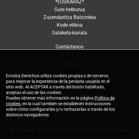
*EUSKARAZ*
Gure helburua
Zuzendaritza Batzordea
Kode etikoa
Salaketa-kanala
Contáctanos
Donar
Enraíza Derechos utiliza
cookies
propias y de terceros
para mejorar la experiencia de la persona usuaria en el
sitio web. Al ACEPTAR a través del botón habilitado,
aceptas el uso de las
cookies
.
contacto@enraizaderechos.org
Puedes obtener más información en la página
Política de
+34 660597743
cookies
, en la cual también se establecen instrucciones
sobre cómo configurarlas y/o rechazarlas a través de los
distintos navegadores.
Aviso legal
·
Política de privacidad
·
Política de cookies