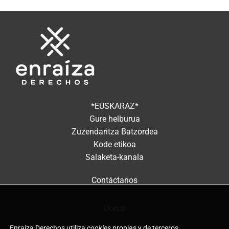
*EUSKARAZ*
Gure helburua
Zuzendaritza Batzordea
Kode etikoa
Salaketa-kanala
Contáctanos
Donar
Enraíza Derechos utiliza
cookies
propias y de terceros