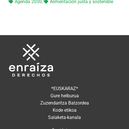
Agenda 2030
,
Alimentación justa y sostenible
*EUSKARAZ*
Gure helburua
Zuzendaritza Batzordea
Kode etikoa
Salaketa-kanala