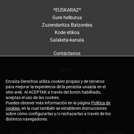
*EUSKARAZ*
Gure helburua
Zuzendaritza Batzordea
Kode etikoa
Salaketa-kanala
Contáctanos
Donar
Enraíza Derechos utiliza
cookies
propias y de terceros
para mejorar la experiencia de la persona usuaria en el
sitio web. Al ACEPTAR a través del botón habilitado,
aceptas el uso de las
cookies
.
contacto@enraizaderechos.org
Puedes obtener más información en la página
Política de
+34 660597743
cookies
, en la cual también se establecen instrucciones
sobre cómo configurarlas y/o rechazarlas a través de los
distintos navegadores.
Aviso legal
·
Política de privacidad
·
Política de cookies