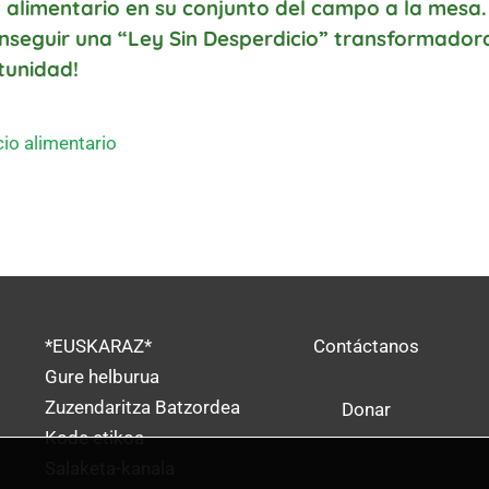
o alimentario en su conjunto del campo a la mesa.
nseguir una “Ley Sin Desperdicio” transformador
tunidad!
io alimentario
*EUSKARAZ*
Contáctanos
Gure helburua
Zuzendaritza Batzordea
Donar
Kode etikoa
Salaketa-kanala