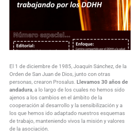
El 1 de diciembre de 1985, Joaquín Sánchez, de la
Orden de San Juan de Dios, junto con otras
personas, crearon Prosalus.
Llevamos 30 años de
andadura
, a lo largo de los cuales no hemos sido
ajenos a los cambios en el ámbito de la
cooperación al desarrollo y la sensibilización y a
los que hemos ido adaptado nuestros esquemas
de trabajo, manteniendo vivos la misión y valores
de la asociación.