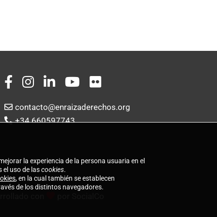
contacto@enraizaderechos.org
+34 660597743
mejorar la experiencia de la persona usuaria en el
 el uso de las
cookies
.
ookies
, en la cual también se establecen
ravés de los distintos navegadores.
rrollado con
por
SocialCo