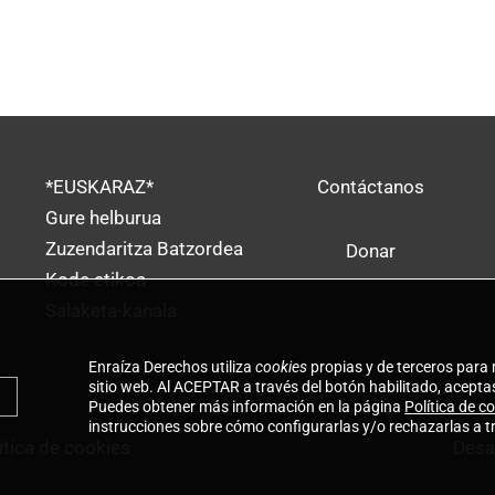
*EUSKARAZ*
Contáctanos
Gure helburua
Zuzendaritza Batzordea
Donar
Kode etikoa
Salaketa-kanala
Enraíza Derechos utiliza
cookies
propias y de terceros para 
sitio web. Al ACEPTAR a través del botón habilitado, aceptas
Puedes obtener más información en la página
Política de c
instrucciones sobre cómo configurarlas y/o rechazarlas a t
ítica de cookies
Desa