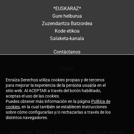
*EUSKARAZ*
Gure helburua
Zuzendaritza Batzordea
Kode etikoa
Salaketa-kanala
Contáctanos
Donar
Enraíza Derechos utiliza
cookies
propias y de terceros
para mejorar la experiencia de la persona usuaria en el
sitio web. Al ACEPTAR a través del botón habilitado,
aceptas el uso de las
cookies
.
contacto@enraizaderechos.org
Puedes obtener más información en la página
Política de
+34 660597743
cookies
, en la cual también se establecen instrucciones
sobre cómo configurarlas y/o rechazarlas a través de los
distintos navegadores.
Aviso legal
·
Política de privacidad
·
Política de cookies