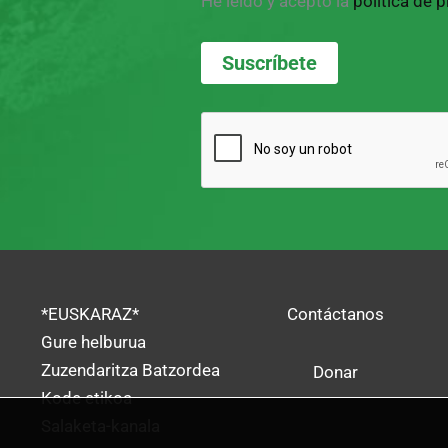
He leído y acepto la
política de 
*EUSKARAZ*
Contáctanos
Gure helburua
Zuzendaritza Batzordea
Donar
Kode etikoa
Salaketa-kanala