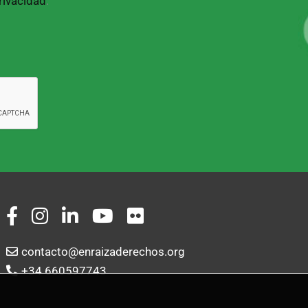
privacidad
.
contacto@enraizaderechos.org
+34 660597743