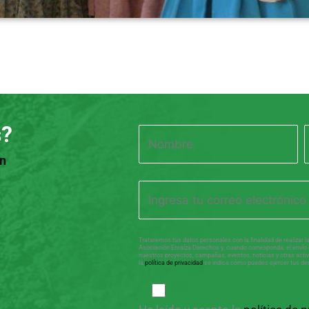
s?
ón
Trataremos tus datos personales con la finalidad de realizar la 
Asociación Enraíza Derechos y, cuando corresponda, el envío 
nuestros proyectos, campañas, eventos, noticias y otras activ
la
política de privacidad
se indica cómo puedes ejercer tus de